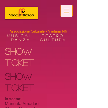
Associazione Culturale - Viadana MN
Musical - Teatro -
Danza - Cultura
Show
ticket
Show
ticket
In scena:
Manuela Amadasi