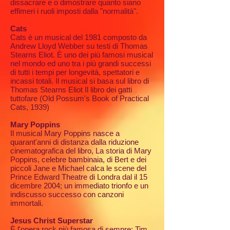
dissacrare e o dimostrare quanto siano
effimeri i ruoli imposti dalla "normalità".
Cats
Cats è un musical del 1981 composto da
Andrew Lloyd Webber su testi di Thomas
Stearns Eliot. È uno dei più famosi musical
nel mondo ed uno tra i più grandi successi
di tutti i tempi per longevità, spettatori e
incassi totali. Il musical si basa sul libro di
Thomas Stearns Eliot Il libro dei gatti
tuttofare (Old Possum's Book of Practical
Cats, 1939)
Mary Poppins
Il musical Mary Poppins nasce a
quarant'anni di distanza dalla riduzione
cinematografica del libro, La storia di Mary
Poppins, celebre bambinaia, di Bert e dei
piccoli Jane e Michael calca le scene del
Prince Edward Theatre di Londra dal il 15
dicembre 2004; un immediato trionfo e un
indiscusso successo con canzoni
immortali.
Jesus Christ Superstar
È l'opera rock più famosa di sempre; Tim