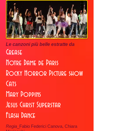
Le canzoni più belle estratte da
Grease
Notre Dame de Paris
Rocky Horror Picture show
Cats
Mary Poppins
Jesus Christ Superstar
Flash Dance
Regia
_Fabio Federici Canova,
Chiara