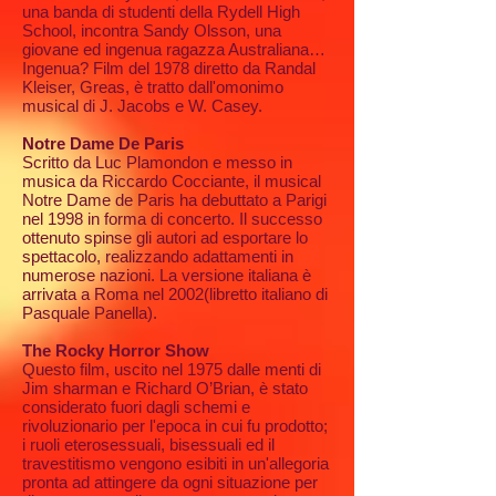
una banda di studenti della Rydell High
School, incontra Sandy Olsson, una
giovane ed ingenua ragazza Australiana…
Ingenua? Film del 1978 diretto da Randal
Kleiser, Greas, è tratto dall'omonimo
musical di J. Jacobs e W. Casey.
Notre Dame De Paris
Scritto da Luc Plamondon e messo in
musica da Riccardo Cocciante, il musical
Notre Dame de Paris ha debuttato a Parigi
nel 1998 in forma di concerto. Il successo
ottenuto spinse gli autori ad esportare lo
spettacolo, realizzando adattamenti in
numerose nazioni. La versione italiana è
arrivata a Roma nel 2002(libretto italiano di
Pasquale Panella).
The Rocky Horror Show
Questo film, uscito nel 1975 dalle menti di
Jim sharman e Richard O’Brian, è stato
considerato fuori dagli schemi e
rivoluzionario per l'epoca in cui fu prodotto;
i ruoli eterosessuali, bisessuali ed il
travestitismo vengono esibiti in un'allegoria
pronta ad attingere da ogni situazione per