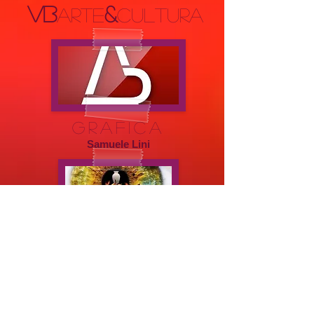
VB
&
arte
cultura
GRAFICA
Samuele Lini
scrittura
Jury Livorati
didattica
Manuela Amadasi